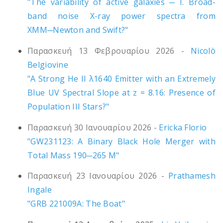
"The variability of active galaxies ─ I. Broad-
band noise X-ray power spectra from
XMM─Newton and Swift?"
Παρασκευή 13 Φεβρουαρίου 2026 -
Nicolò
Belgiovine
"A Strong He II λ1640 Emitter with an Extremely
Blue UV Spectral Slope at z = 8.16: Presence of
Population III Stars?"
Παρασκευή 30 Ιανουαρίου 2026 -
Ericka Florio
"GW231123: A Binary Black Hole Merger with
Total Mass 190─265 M"
Παρασκευή 23 Ιανουαρίου 2026 -
Prathamesh
Ingale
"GRB 221009A: The Boat"