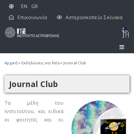
Παράκαμψη
EN
GR
προς
Επικοινωνία
Αστεροσκοπείο Σκίνακα
το
κυρίως
περιεχόμενο
Breadcrumb
Αρχική
Εκδηλώσεις και Νέα
Journal Club
Journal Club
Τα μέλη του
Ινστιτούτου, και ειδικά
οι φοιτητές και οι