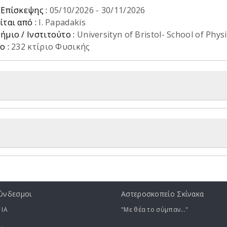
 Επίσκεψης :
05/10/2026
-
30/11/2026
ίται από :
I. Papadakis
ήμιο / Ινστιτούτο :
Universityn of Bristol- School of Phys
ο :
232 κτίριο Φυσικής
ύνδεσμοι
Αστεροσκοπείο Σκίνακα
 ΙA
"Με θέα το σύμπαν..."