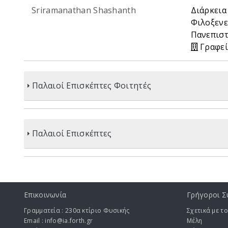
Sriramanathan Shashanth
Διάρκεια
Φιλοξενε
Πανεπιστ
Γραφεί
Παλαιοί Επισκέπτες Φοιτητές
Παλαιοί Επισκέπτες
Επικοινωνία
Γρήγοροι Σ
Γραμματεία : 230α κτίριο Φυσικής
Σχετικά με το
Email : info@ia.forth.gr
Μέλη