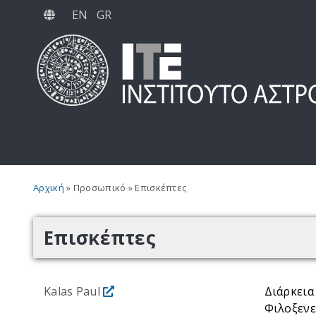
Παράκαμψη
EN
GR
προς
το
κυρίως
περιεχόμενο
Breadcrumb
Αρχική
Προσωπικό
Επισκέπτες
Επισκέπτες
Kalas Paul
Διάρκεια
Φιλοξενε