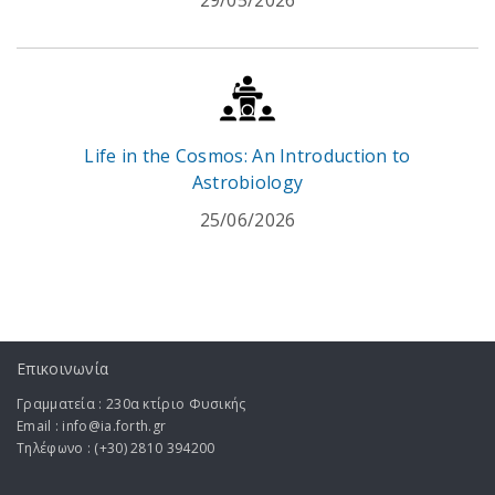
29/05/2026
Life in the Cosmos: An Introduction to
Astrobiology
25/06/2026
Επικοινωνία
Γραμματεία : 230α κτίριο Φυσικής
Email : info@ia.forth.gr
Τηλέφωνο : (+30) 2810 394200