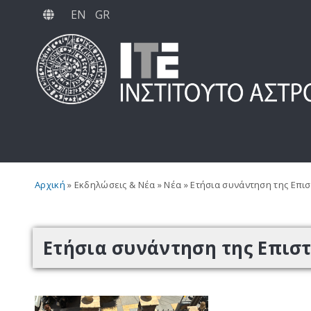
Παράκαμψη
EN
GR
προς
το
κυρίως
περιεχόμενο
Αρχική
Εκδηλώσεις & Νέα
Νέα
Ετήσια συνάντηση της Επισ
Ετήσια συνάντηση της Επιστ