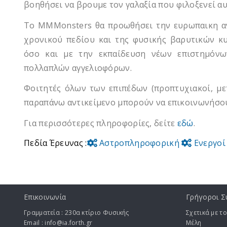
βοηθήσει να βρουμε τον γαλαξία που φιλοξενεί αυ
Το MMMonsters θα προωθήσει την ευρωπαικη αν
χρονικού πεδίου και της φυσικής βαρυτικών κ
όσο και με την εκπαίδευση νέων επιστημόνω
πολλαπλών αγγελιοφόρων.
Φοιτητές όλων των επιπέδων (προπτυχιακοί, μετ
παραπάνω αντικείμενο μπορούν να επικοινωνήσου
Για περισσότερες πληροφορίες, δείτε
εδώ
.
Πεδία Έρευνας :
Αστροπληροφορική
Ενεργοί
Επικοινωνία
Γρήγοροι Σ
Γραμματεία : 230α κτίριο Φυσικής
Σχετικά με το
Email : info@ia.forth.gr
Μέλη