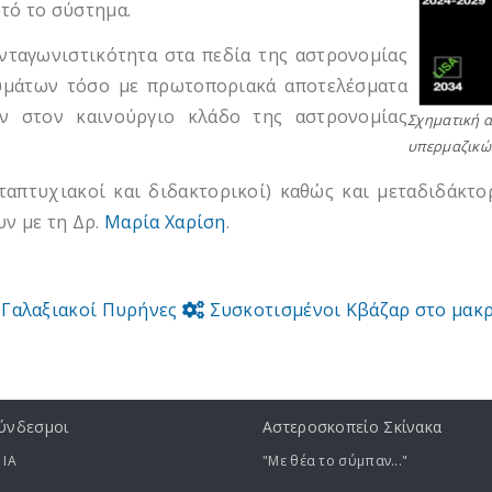
τό το σύστημα.
ταγωνιστικότητα στα πεδία της αστρονομίας
υμάτων τόσο με πρωτοποριακά αποτελέσματα
ν στον καινούργιο κλάδο της αστρονομίας
Σχηματική α
υπερμαζικώ
απτυχιακοί και διδακτορικοί) καθώς και μεταδιδάκτο
ν με τη Δρ.
Μαρία Χαρίση
.
 Γαλαξιακοί Πυρήνες
Συσκοτισμένοι Κβάζαρ στο μακ
ύνδεσμοι
Αστεροσκοπείο Σκίνακα
 ΙA
"Με θέα το σύμπαν..."