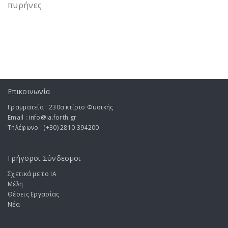
πυρήνες
Επικοινωνία
Γραμματεία : 230α κτίριο Φυσικής
Email : info@ia.forth.gr
Τηλέφωνο : (+30) 2810 394200
Γρήγοροι Σύνδεσμοι
Σχετικά με το ΙA
Μέλη
Θέσεις Εργασίας
Νέα