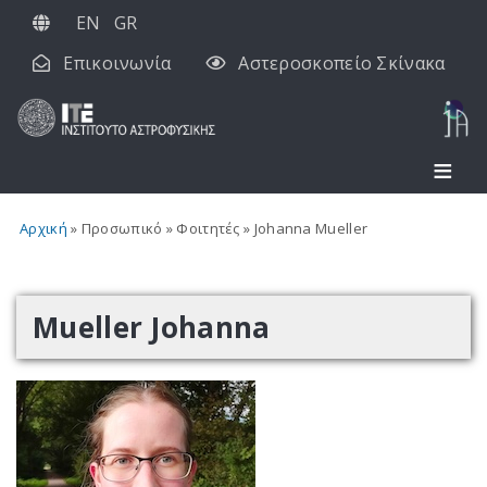
Παράκαμψη
EN
GR
προς
Επικοινωνία
Αστεροσκοπείο Σκίνακα
το
κυρίως
περιεχόμενο
Αρχική
Προσωπικό
Φοιτητές
Johanna Mueller
Mueller Johanna