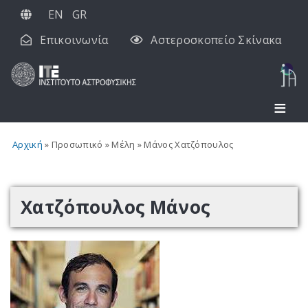
Παράκαμψη
EN
GR
προς
Επικοινωνία
Αστεροσκοπείο Σκίνακα
το
κυρίως
περιεχόμενο
Αρχική
Προσωπικό
Μέλη
Μάνος Χατζόπουλος
Χατζόπουλος Μάνος