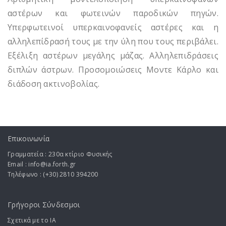
αστέρων και φωτεινών παροδικών πηγών.
Υπερφωτεινοί υπερκαινοφανείς αστέρες και η
αλληλεπίδρασή τους με την ύλη που τους περιβάλει.
Εξέλιξη αστέρων μεγάλης μάζας. Αλληλεπιδράσεις
διπλών άστρων. Προσομοιώσεις Μοντε Κάρλο και
διάδοση ακτινοβολίας.
Επικοινωνία
Γραμματεία : 230α κτίριο Φυσικής
Email : info@ia.forth.gr
Τηλέφωνο : (+30) 2810 394200
Γρήγοροι Σύνδεσμοι
Σχετικά με το ΙA