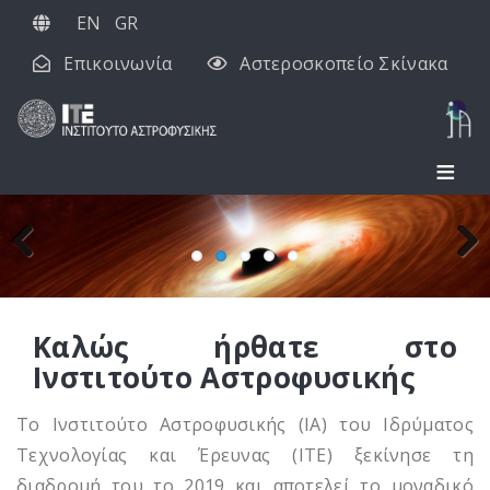
Παράκαμψη
EN
GR
προς
Επικοινωνία
Αστεροσκοπείο Σκίνακα
το
κυρίως
περιεχόμενο
Previous
Next
Καλώς ήρθατε στο
Ινστιτούτο Αστροφυσικής
Το Ινστιτούτο Αστροφυσικής (ΙΑ) του Ιδρύματος
Τεχνολογίας και Έρευνας (ΙΤΕ) ξεκίνησε τη
διαδρομή του το 2019 και αποτελεί το μοναδικό