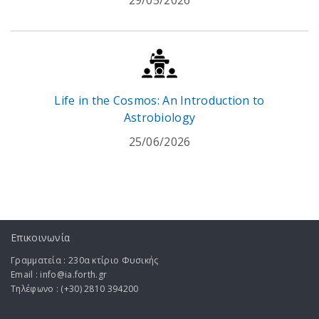
29/05/2026
Life in the Cosmos: An Introduction to
Astrobiology
25/06/2026
Επικοινωνία
Γραμματεία : 230α κτίριο Φυσικής
Email : info@ia.forth.gr
Τηλέφωνο : (+30) 2810 394200