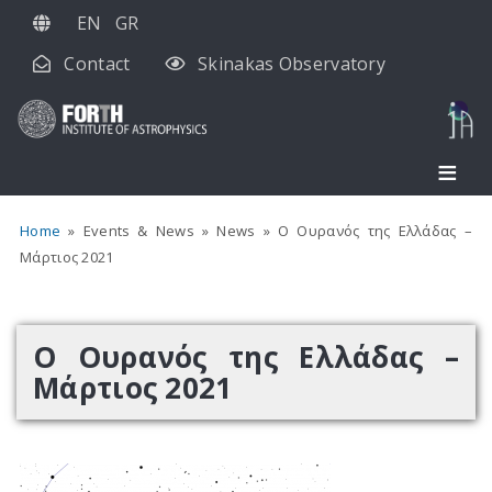
Skip
EN
GR
to
Contact
Skinakas Observatory
main
content
Home
Events & News
News
Ο Ουρανός της Ελλάδας –
Μάρτιος 2021
Ο Ουρανός της Ελλάδας –
Μάρτιος 2021